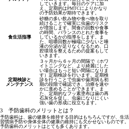
していきます。毎日のケアに加
え、定期的はPMTCによりかなり
の予防効果が期待できます。
砂糖の多い飲み物や食べ物を取り
続けることで確実に虫歯のリスク
が増加します。間食の回数や食事
の時間、バランスのとれた食事を
食生活指導
しているかの指導をします。ま
た、咀嚼回数が極端に少ないと唾
液の分泌が足りなくなるため、口
腔環境を整えるための提案もして
いきます。
３ヶ月から６ヶ月の間隔で（ホワ
イトニングなど、より綺麗にした
い場合はもっと短い間隔になりま
す）定期検診を行います。定期検
定期検診と
診を行うことで虫歯や歯周病も初
メンテナンス
期の段階で確認でき、治療を速や
かに進めることができます。ま
た、定期的なフッ素塗布は歯の再
石灰化を促し、虫歯になりにくい
強い歯の形成に役立ちます。
3 予防歯科のメリットとは？
予防歯科は、歯の健康を維持する目的はもちろんですが、生活
習慣病予防や身体全体の健康の維持にも欠かせないものです。
予防歯科のメリットはとても多くあります。