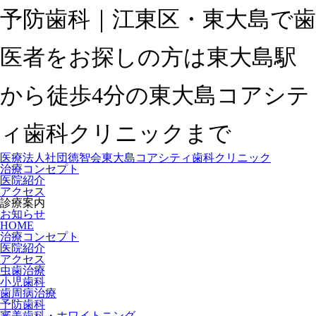
予防歯科｜江東区・東大島で歯
医者をお探しの方は東大島駅
から徒歩4分の東大島コアシテ
ィ歯科クリニックまで
医療法人社団徳智会
東大島コアシティ歯科クリニック
治療コンセプト
医院紹介
アクセス
診療案内
お知らせ
HOME
治療コンセプト
医院紹介
アクセス
虫歯治療
小児歯科
歯周病治療
予防歯科
審美歯科・ホワイトニング