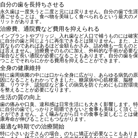
自分の歯を長持ちさせる
永久歯は一度失うと二度と元には戻りません。自分の歯で生涯
過ごせることは、食べ物を美味しく食べられるという最大のメ
リットがあります。
治療費、通院費など費用を抑えられる
インプラントやブリッジ、入れ歯など人口で補うものには確実
に自分の歯と同じように再生できるとは限りません。また、上
質なものであればあるほど金額もかさみ、詰め物も一生ものと
は言えません。治療費そのものに加え、外科的な手術が必要な
場合など長い通院が必要になることもあります。自分の歯を保
つことでそれらにかかる費用を抑えることができます。
全身の健康維持
特に歯周病菌の中には口から全身に広がり、あらゆる病気の原
因になることもわかってきました。糖尿病や心筋梗塞、脳梗
塞、リウマチ、認知症など多くの病気を防ぐためにも口腔環境
を整えることが必要になります。
生活の質の向上
歯の痛みや口臭、違和感は日常生活にも大きく影響します。特
に自分の歯でしっかりと咀嚼できないと食事も美味しく頂くこ
とができません。よく噛みながら日々の食事を楽しむことは健
康寿命が伸びることにもつながります。
最適な時期での治療開始
特に小さいお子さんの場合、のちに矯正が必要なこともありま