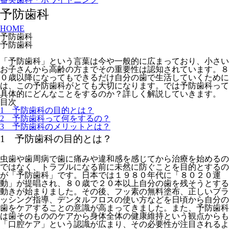
予防歯科
HOME
予防歯科
予防歯科
「予防歯科」という言葉は今や一般的に広まっており、小さい
お子さんから高齢の方までその重要性は認知されています。８
０歳以降になってもできるだけ自分の歯で生活していくために
は、この予防歯科がとても大切になります。では予防歯科って
具体的にどんなことをするのか？詳しく解説していきます。
目次
1 予防歯科の目的とは？
2 予防歯科って何をするの？
3 予防歯科のメリットとは？
1 予防歯科の目的とは？
虫歯や歯周病で歯に痛みや違和感を感じてから治療を始めるの
ではなく、トラブルになる前に未然に防ぐことを目的とするの
が「予防歯科」です。日本では１９８０年代に「８０２０運
動」が提唱され、８０歳で２０本以上自分の歯を残そうとする
動きが始まりました。その後、フッ素の無料塗布、正しいブラ
ッシング指導、デンタルフロスの使い方などを日頃から自分の
歯をケアすることの意識が高まってきました。また、予防歯科
は歯そのもののケアから身体全体の健康維持という観点からも
「口腔ケア」という認識が広まり、その必要性が注目されるよ