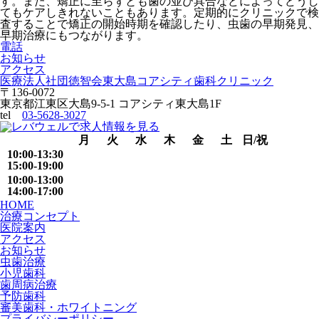
す。また、矯正に至らずとも歯の並び具合などによってどうし
てもケアしきれないこともあります。定期的にクリニックで検
査することで矯正の開始時期を確認したり、虫歯の早期発見、
早期治療にもつながります。
電話
お知らせ
アクセス
医療法人社団徳智会
東大島コアシティ歯科クリニック
〒136-0072
東京都江東区大島9-5-1 コアシティ東大島1F
tel
03-5628-3027
月
火
水
木
金
土
日/祝
10:00-13:30
15:00-19:00
10:00-13:00
14:00-17:00
HOME
治療コンセプト
医院案内
アクセス
お知らせ
虫歯治療
小児歯科
歯周病治療
予防歯科
審美歯科・ホワイトニング
プライバシーポリシー